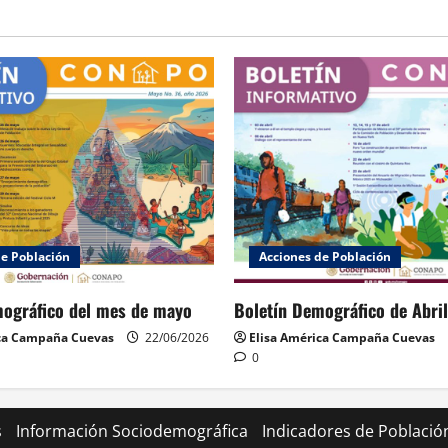
de Población
Acciones de Población
mográfico del mes de mayo
Boletín Demográfico de Abril
ica Campaña Cuevas
22/06/2026
Elisa América Campaña Cuevas
0
s
Información Sociodemográfica
Indicadores de Població