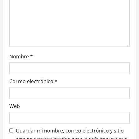
i
o
n
Nombre
*
Correo electrónico
*
Web
Guardar mi nombre, correo electrónico y sitio
web en este navegador para la próxima vez que