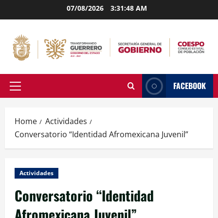
Skip
07/08/2026
3:31:49 AM
to
content
FACEBOOK
Primary
Menu
Home
Actividades
Conversatorio “Identidad Afromexicana Juvenil”
Actividades
Conversatorio “Identidad
Afromexicana Juvenil”