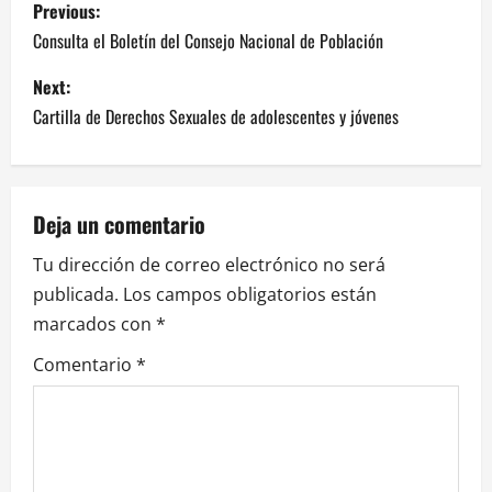
P
Previous:
o
Consulta el Boletín del Consejo Nacional de Población
s
Next:
Cartilla de Derechos Sexuales de adolescentes y jóvenes
t
n
a
Deja un comentario
Tu dirección de correo electrónico no será
v
publicada.
Los campos obligatorios están
i
marcados con
*
g
Comentario
*
a
t