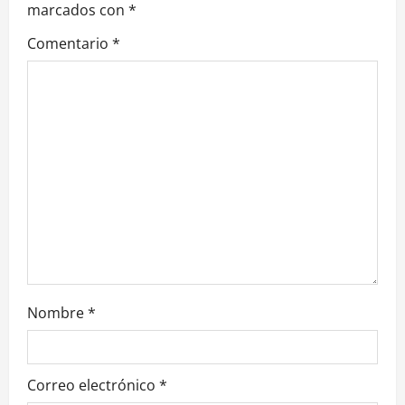
marcados con
*
g
Comentario
*
a
t
i
o
n
Nombre
*
Correo electrónico
*