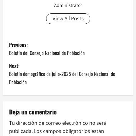
Administrator
View All Posts
P
Previous:
o
Boletín del Consejo Nacional de Población
s
Next:
Boletín demográfico de julio-2025 del Consejo Nacional de
t
Población
n
a
Deja un comentario
v
Tu dirección de correo electrónico no será
i
publicada.
Los campos obligatorios están