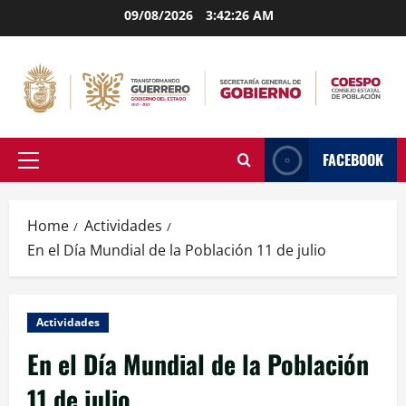
Skip
09/08/2026
3:42:27 AM
to
content
FACEBOOK
Primary
Menu
Home
Actividades
En el Día Mundial de la Población 11 de julio
Actividades
En el Día Mundial de la Población
11 de julio