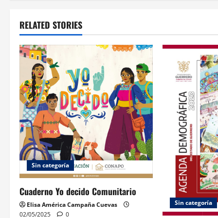
s
t
RELATED STORIES
n
a
v
i
g
a
t
Sin categoría
i
Cuaderno Yo decido Comunitario
Sin categoría
o
Elisa América Campaña Cuevas
02/05/2025
0