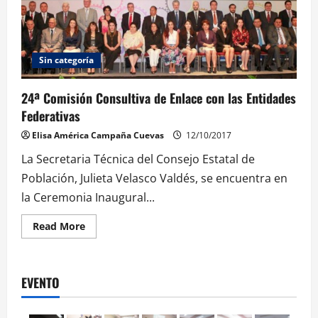
Sin categoría
24ª Comisión Consultiva de Enlace con las Entidades
Federativas
Elisa América Campaña Cuevas
12/10/2017
La Secretaria Técnica del Consejo Estatal de
Población, Julieta Velasco Valdés, se encuentra en
la Ceremonia Inaugural...
Read
Read More
more
about
24ª
Comisión
Consultiva
EVENTO
de
Enlace
con
las