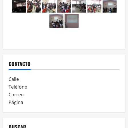
Entidades
Federativas
CONTACTO
Calle
Teléfono
Correo
Página
BUSCAR