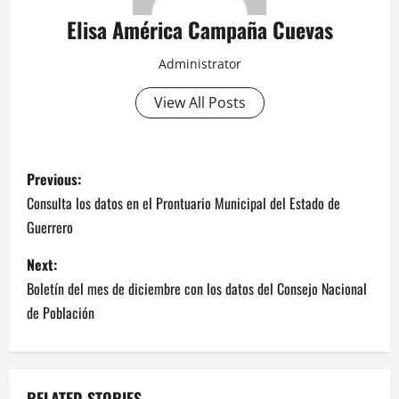
Elisa América Campaña Cuevas
Administrator
View All Posts
P
Previous:
o
Consulta los datos en el Prontuario Municipal del Estado de
Guerrero
s
Next:
t
Boletín del mes de diciembre con los datos del Consejo Nacional
n
de Población
a
v
RELATED STORIES